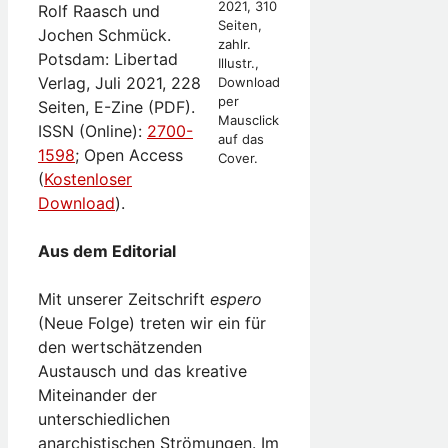
2021, 310
Rolf Raasch und
Seiten,
Jochen Schmück.
zahlr.
Potsdam: Libertad
Illustr.,
Verlag, Juli 2021, 228
Download
per
Seiten, E-Zine (PDF).
Mausclick
ISSN (Online):
2700-
auf das
1598
; Open Access
Cover.
(
Kostenloser
Download
).
Aus dem Editorial
Mit unserer Zeitschrift
espero
(Neue Folge) treten wir ein für
den wertschätzenden
Austausch und das kreative
Miteinander der
unterschiedlichen
anarchistischen Strömungen. Im