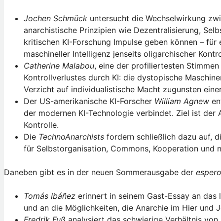
Jochen Schmück
untersucht die Wechselwirkung zwisc
anarchistische Prinzipien wie Dezentralisierung, Sel
kritischen KI-Forschung Impulse geben können – für
maschineller Intelligenz jenseits oligarchischer Kontro
Catherine Malabou
, eine der profiliertesten Stimme
Kontrollverlustes durch KI: die dystopische Maschine
Verzicht auf individualistische Macht zugunsten ei
Der US-amerikanische KI-Forscher
William Agnew
ent
der modernen KI-Technologie verbindet. Ziel ist der 
Kontrolle.
Die
TechnoAnarchists
fordern schließlich dazu auf, d
für Selbstorganisation, Commons, Kooperation und n
Daneben gibt es in der neuen Sommerausgabe der
esper
Tomás Ibáñez
erinnert in seinem Gast-Essay an das l
und an die Möglichkeiten, die Anarchie im Hier und Je
Fredrik Fuß
analysiert das schwierige Verhältnis von