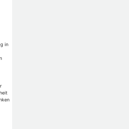
g in
n
r
heit
enken