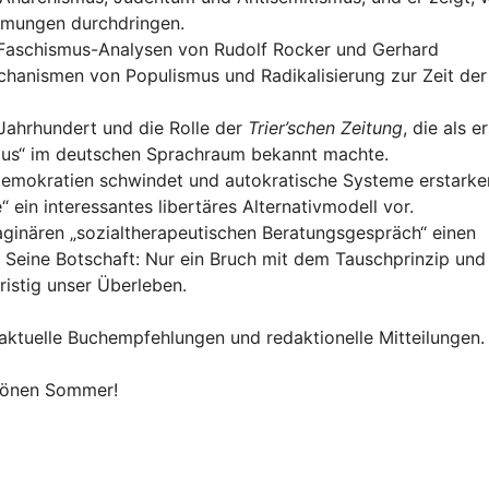
römungen durchdringen.
n Faschismus-Analysen von Rudolf Rocker und Gerhard
echanismen von Populismus und Radikalisierung zur Zeit der
Jahrhundert und die Rolle der
Trier’schen Zeitung
, die als e
ismus“ im deutschen Sprachraum bekannt machte.
e Demokratien schwindet und autokratische Systeme erstarke
ein interessantes libertäres Alternativmodell vor.
maginären „sozialtherapeutischen Beratungsgespräch“ einen
 Seine Botschaft: Nur ein Bruch mit dem Tauschprinzip und
istig unser Überleben.
aktuelle Buchempfehlungen und redaktionelle Mitteilungen.
chönen Sommer!