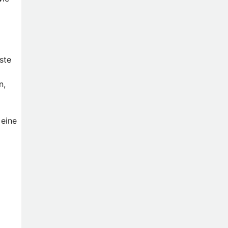
rste
n,
 eine