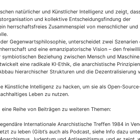
hen natürlicher und Künstlicher Intelligenz und zeigt, das
bstorganisation und kollektive Entscheidungsfindung der
 ein herrschaftsfreies Zusammenspiel von menschlicher und
lle.
n der Gegenwartsphilosophie, unterscheidet zwei Szenarien
nherrschaft und eine emanzipatorische Vision – den freiwill
ner symbiotischen Beziehung zwischen Mensch und Maschine
wickelt eine radikale KI-Ethik, die anarchistische Prinzipien
Abbau hierarchischer Strukturen und die Dezentralisierung 
ie Künstliche Intelligenz zu hacken, um sie als Open-Source
achhaltiges Leben zu nutzen.
o
eine Reihe von Beiträgen zu weiteren Themen:
egendäre Internationale Anarchistische Treffen 1984 in Ve
tzt zu leben (Gibt’s auch als Podcast, siehe Info dazu unte
 Anarchismus, Judentum und Antisemitismus, und er zeigt, 