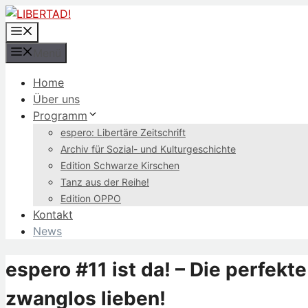
Zum
Inhalt
Menü
springen
Menü
Home
Über uns
Programm
espero: Libertäre Zeitschrift
Archiv für Sozial- und Kulturgeschichte
Edition Schwarze Kirschen
Tanz aus der Reihe!
Edition OPPO
Kontakt
News
espero #11 ist da! – Die perfekte
zwanglos lieben!