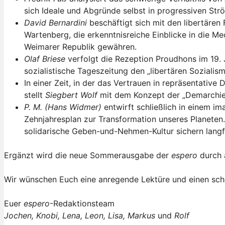
sich Ideale und Abgründe selbst in progressiven St
David Bernardini
beschäftigt sich mit den libertäre
Wartenberg, die erkenntnisreiche Einblicke in die M
Weimarer Republik gewähren.
Olaf Briese
verfolgt die Rezeption Proudhons im 19. 
sozialistische Tageszeitung den „libertären Sozial
In einer Zeit, in der das Vertrauen in repräsentativ
stellt
Siegbert Wolf
mit dem Konzept der „Demarchie“ 
P. M. (Hans Widmer)
entwirft schließlich in einem i
Zehnjahresplan zur Transformation unseres Planeten.
solidarische Geben-und-Nehmen-Kultur sichern langfr
Ergänzt wird die neue Sommerausgabe der
espero
durch 
Wir wünschen Euch eine anregende Lektüre und einen s
Euer
espero
-Redaktionsteam
Jochen, Knobi, Lena, Leon, Lisa, Markus
und
Rolf