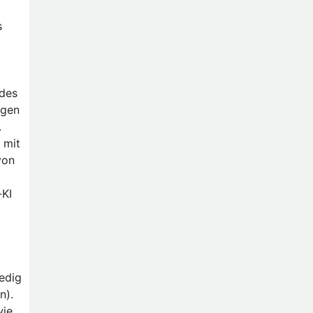
s
 des
igen
.
 mit
von
-KI
nedig
n).
wie