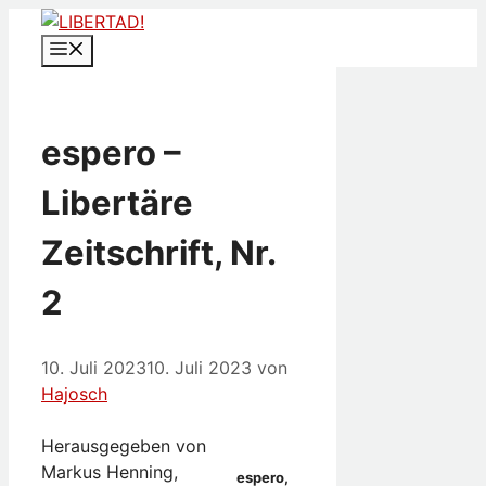
Zum
Inhalt
Menü
springen
espero –
Libertäre
Zeitschrift, Nr.
2
10. Juli 2023
10. Juli 2023
von
Hajosch
Herausgegeben von
Markus Henning,
espero,