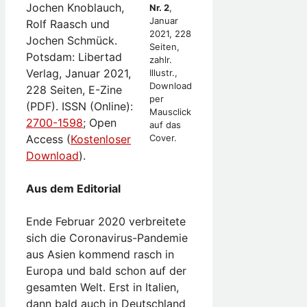
Jochen Knoblauch,
Nr. 2
,
Januar
Rolf Raasch und
2021, 228
Jochen Schmück.
Seiten,
Potsdam: Libertad
zahlr.
Verlag, Januar 2021,
Illustr.,
Download
228 Seiten, E-Zine
per
(PDF). ISSN (Online):
Mausclick
2700-1598
; Open
auf das
Access (
Kostenloser
Cover.
Download
).
Aus dem Editorial
Ende Februar 2020 verbreitete
sich die Coronavirus-Pandemie
aus Asien kommend rasch in
Europa und bald schon auf der
gesamten Welt. Erst in Italien,
dann bald auch in Deutschland