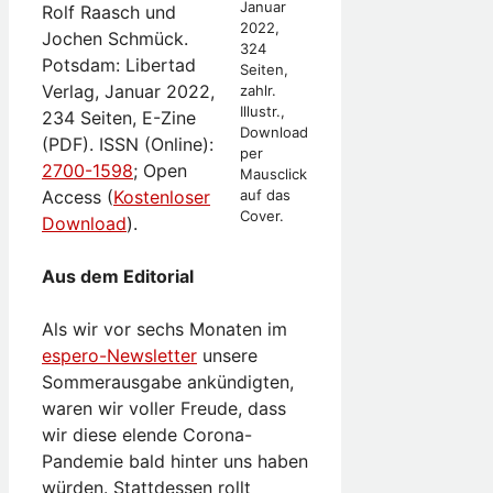
Januar
Rolf Raasch und
2022,
Jochen Schmück.
324
Potsdam: Libertad
Seiten,
Verlag, Januar 2022,
zahlr.
Illustr.,
234 Seiten, E-Zine
Download
(PDF). ISSN (Online):
per
2700-1598
; Open
Mausclick
Access (
Kostenloser
auf das
Cover.
Download
).
Aus dem Editorial
Als wir vor sechs Monaten im
espero-Newsletter
unsere
Sommerausgabe ankündigten,
waren wir voller Freude, dass
wir diese elende Corona-
Pandemie bald hinter uns haben
würden. Stattdessen rollt