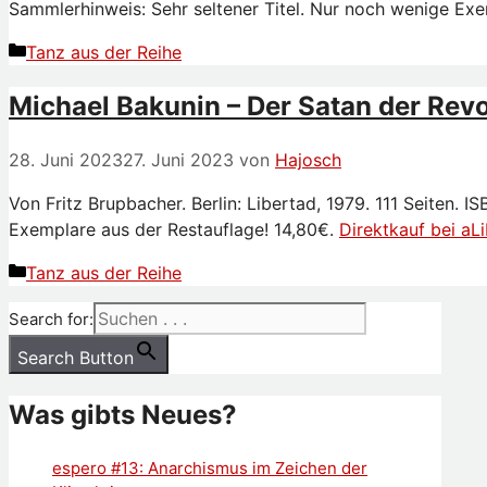
Sammlerhinweis: Sehr seltener Titel. Nur noch wenige Exe
Kategorien
Tanz aus der Reihe
Michael Bakunin – Der Satan der Revo
28. Juni 2023
27. Juni 2023
von
Hajosch
Von Fritz Brupbacher. Berlin: Libertad, 1979. 111 Seiten
Exemplare aus der Restauflage! 14,80€.
Direktkauf bei aL
Kategorien
Tanz aus der Reihe
Search for:
Search Button
Was gibts Neues?
espero #13: Anarchismus im Zeichen der