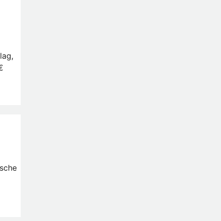
lag,
€
ische