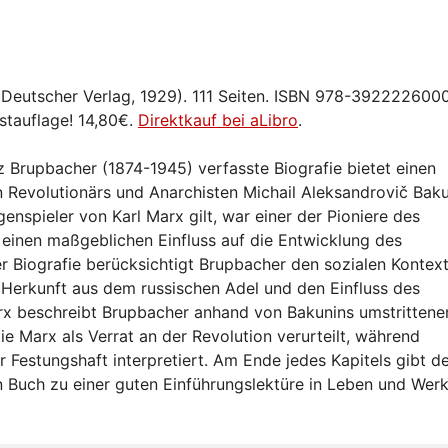
r Deutscher Verlag, 1929). 111 Seiten. ISBN 978-3922226000
tauflage! 14,80€.
Direktkauf bei aLibro
.
 Brupbacher (1874-1945) verfasste Biografie bietet einen
n Revolutionärs und Anarchisten Michail Aleksandrovič Bak
enspieler von Karl Marx gilt, war einer der Pioniere des
n einen maßgeblichen Einfluss auf die Entwicklung des
er Biografie berücksichtigt Brupbacher den sozialen Kontext
Herkunft aus dem russischen Adel und den Einfluss des
rx beschreibt Brupbacher anhand von Bakunins umstrittene
die Marx als Verrat an der Revolution verurteilt, während
 Festungshaft interpretiert. Am Ende jedes Kapitels gibt d
n Buch zu einer guten Einführungslektüre in Leben und Wer