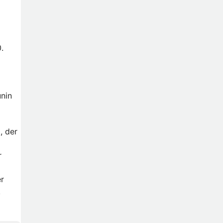
.
unin
, der
r
er
k