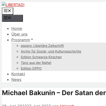
Zum
Inhalt
Menü
springen
Menü
Home
Über uns
Programm
espero: Libertäre Zeitschrift
Archiv für Sozial- und Kulturgeschichte
Edition Schwarze Kirschen
Tanz aus der Reihe!
Edition OPPO
Kontakt
News
Michael Bakunin – Der Satan der