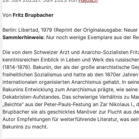
28. Juni 2023
27. Juni 2023
von
Hajosch
Von
Fritz Brupbacher
Berlin: Libertad, 1979 (Reprint der Originalausgabe: Neue
Sammlerhinweis:
Nur noch wenige Exemplare aus der Res
Die von dem Schweizer Arzt und Anarcho-Sozialisten Fritz
kenntnisreichen Einblick in Leben und Werk des russische
(1814-1876). Bakunin, der als der große anarchistische Geg
freiheitlichen Sozialismus und hatte ab den 1870er Jahre
internationalen organisierten Anarchismus gehabt. In sein
Bakunins Entwicklung zum Anarchismus prägte, wie seine 
Dekabristen-Aufstandes. Das schwierige Verhältnis zu Ma
„Beichte“ aus der Peter-Pauls-Festung an Zar Nikolaus I., 
Brupbacher sie als geschicktes Manöver zur Flucht aus der
Autor Empfehlungen für weiterführende Literatur, was sei
Bakunins zu macht.