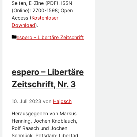
Seiten, E-Zine (PDF). ISSN
(Online): 2700-1598; Open
Access (
Kostenloser
Download
).
Kategorien
espero - Libertäre Zeitschrift
espero – Libertäre
Zeitschrift, Nr. 3
10. Juli 2023
von
Hajosch
Herausgegeben von Markus
Henning, Jochen Knoblauch,
Rolf Raasch und Jochen
Schmück. Potsdam: Libertad