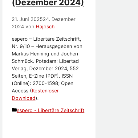
(Dezember 2024)
21. Juni 2025
24. Dezember
2024
von
Hajosch
espero – Libertäre Zeitschrift,
Nr. 9/10 – Herausgegeben von
Markus Henning und Jochen
Schmück. Potsdam: Libertad
Verlag, Dezember 2024, 552
Seiten, E-Zine (PDF). ISSN
(Online): 2700-1598; Open
Access (
Kostenloser
Download
).
Kategorien
espero - Libertäre Zeitschrift