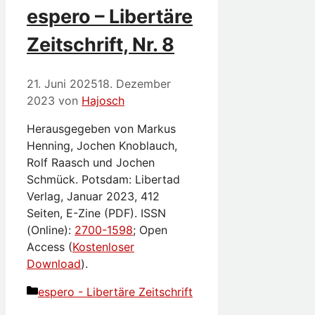
espero – Libertäre
Zeitschrift, Nr. 8
21. Juni 2025
18. Dezember
2023
von
Hajosch
Herausgegeben von Markus
Henning, Jochen Knoblauch,
Rolf Raasch und Jochen
Schmück. Potsdam: Libertad
Verlag, Januar 2023, 412
Seiten, E-Zine (PDF). ISSN
(Online):
2700-1598
; Open
Access (
Kostenloser
Download
).
Kategorien
espero - Libertäre Zeitschrift