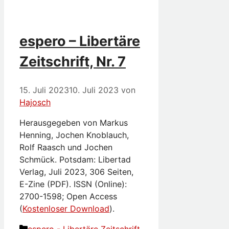
espero – Libertäre
Zeitschrift, Nr. 7
15. Juli 2023
10. Juli 2023
von
Hajosch
Herausgegeben von Markus
Henning, Jochen Knoblauch,
Rolf Raasch und Jochen
Schmück. Potsdam: Libertad
Verlag, Juli 2023, 306 Seiten,
E-Zine (PDF). ISSN (Online):
2700-1598; Open Access
(
Kostenloser Download
).
Kategorien
espero - Libertäre Zeitschrift