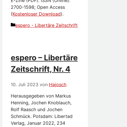
E-Zine (PDF). ISSN (Online):
2700-1598; Open Access
(
Kostenloser Download
).
Kategorien
espero - Libertäre Zeitschrift
espero – Libertäre
Zeitschrift, Nr. 4
10. Juli 2023
von
Hajosch
Herausgegeben von Markus
Henning, Jochen Knoblauch,
Rolf Raasch und Jochen
Schmück. Potsdam: Libertad
Verlag, Januar 2022, 234