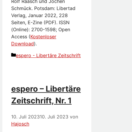
Rolf Raasch und Jochen
Schmück. Potsdam: Libertad
Verlag, Januar 2022, 228
Seiten, E-Zine (PDF). ISSN
(Online): 2700-1598; Open
Access (
Kostenloser
Download
).
Kategorien
espero - Libertäre Zeitschrift
espero – Libertäre
Zeitschrift, Nr. 1
10. Juli 2023
10. Juli 2023
von
Hajosch