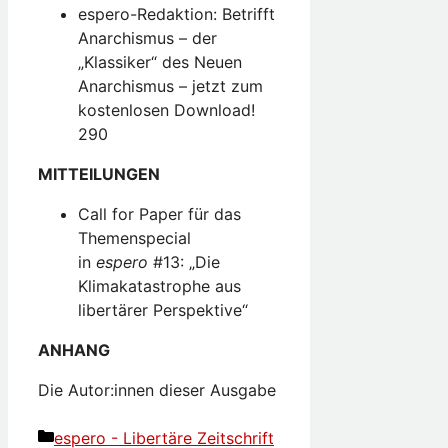
espero-Redaktion: Betrifft
Anarchismus – der
„Klassiker“ des Neuen
Anarchismus – jetzt zum
kostenlosen Download!
290
MITTEILUNGEN
Call for Paper für das
Themenspecial
in
espero
#13: „Die
Klimakatastrophe aus
libertärer Perspektive“
ANHANG
Die Autor:innen dieser Ausgabe
Kategorien
espero - Libertäre Zeitschrift