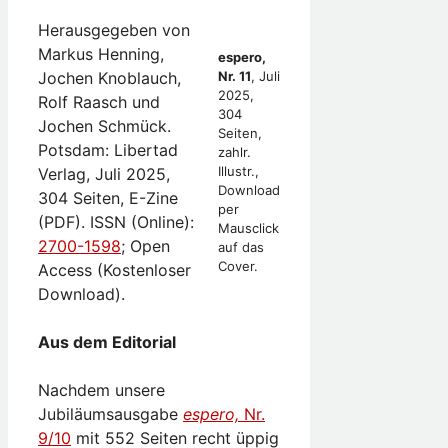
Herausgegeben von
Markus Henning,
espero,
Jochen Knoblauch,
Nr. 11
, Juli
2025,
Rolf Raasch und
304
Jochen Schmück.
Seiten,
Potsdam: Libertad
zahlr.
Illustr.,
Verlag, Juli 2025,
Download
304 Seiten, E-Zine
per
(PDF). ISSN (Online):
Mausclick
2700-1598
; Open
auf das
Cover.
Access (Kostenloser
Download).
Aus dem Editorial
Nachdem unsere
Jubiläumsausgabe
espero,
Nr.
9/10
mit 552 Seiten recht üppig