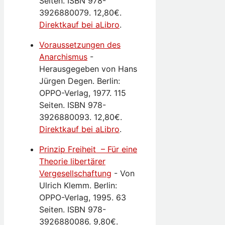
Seiten. ISBN 978-
3926880079. 12,80€.
Direktkauf bei aLibro
.
Voraussetzungen des
Anarchismus
-
Herausgegeben von Hans
Jürgen Degen. Berlin:
OPPO-Verlag, 1977. 115
Seiten. ISBN 978-
3926880093. 12,80€.
Direktkauf bei aLibro
.
Prinzip Freiheit – Für eine
Theorie libertärer
Vergesellschaftung
-
Von
Ulrich Klemm. Berlin:
OPPO-Verlag, 1995. 63
Seiten. ISBN 978-
3926880086. 9,80€.