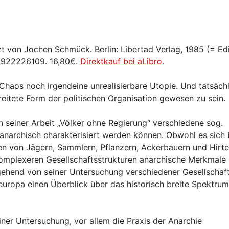
von Jochen Schmück. Berlin: Libertad Verlag, 1985 (= Edi
-3922226109. 16,80€.
Direktkauf bei aLibro
.
 Chaos noch irgendeine unrealisierbare Utopie. Und tatsächl
reitete Form der politischen Organisation gewesen zu sein.
 seiner Arbeit „Völker ohne Regierung“ verschiedene sog.
s anarchisch charakterisiert werden können. Obwohl es sich 
en von Jägern, Sammlern, Pflanzern, Ackerbauern und Hirt
omplexeren Gesellschaftsstrukturen anarchische Merkmale 
sgehend von seiner Untersuchung verschiedener Gesellschaft
europa einen Überblick über das historisch breite Spektru
iner Untersuchung, vor allem die Praxis der Anarchie