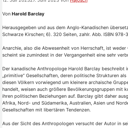
12. Juli 2023
27. Juni 2023
von
Hajosch
Von
Harold Barclay
Herausgegeben und aus dem Anglo-Kanadischen übersetzt 
Schwarze Kirschen; 6). 320 Seiten, zahlr. Abb. ISBN 978
Anarchie, also die Abwesenheit von Herrschaft, ist weder
scheint sie zumindest in der Vergangenheit eine sehr verb
Der kanadische Anthropologe Harold Barclay beschreibt in
„primitive“ Gesellschaften, deren politische Strukturen al
diesen Völkern vorwiegend um kleinere archaische Grupp
handelt, weisen auch größere Bevölkerungsgruppen mit k
ihren politischen Beziehungen auf. Barclay gibt daher au
Afrika, Nord- und Südamerika, Australien, Asien und Nord
Gesellschaften mit libertären Tendenzen.
Aus der Sicht des Anthropologen versucht der Autor in se