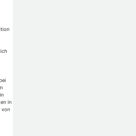
tion
ich
bei
en
in
en in
m von