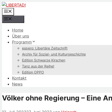
Zum
Inhalt
Menü
springen
Menü
Home
Über uns
Programm
espero: Libertäre Zeitschrift
Archiv für Sozial- und Kulturgeschichte
Edition Schwarze Kirschen
Tanz aus der Reihe!
Edition OPPO
Kontakt
News
Völker ohne Regierung – Eine A