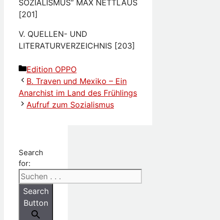
SOZIALISMUS“ MAX NETTLAUS
[201]
V. QUELLEN- UND
LITERATURVERZEICHNIS [203]
Kategorien
Edition OPPO
B. Traven und Mexiko – Ein
Anarchist im Land des Frühlings
Aufruf zum Sozialismus
Search
for:
Search
Button