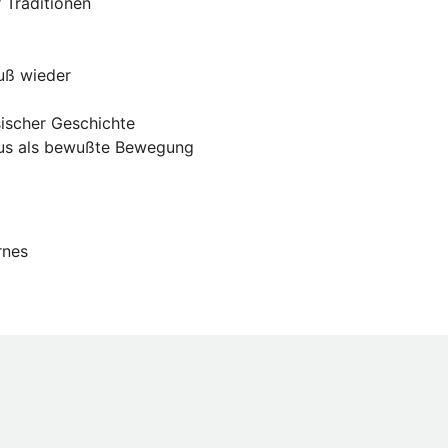
r Traditionen
luß wieder
sischer Geschichte
smus als bewußte Bewegung
rnes