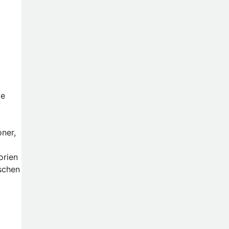
ge
ner,
orien
ischen