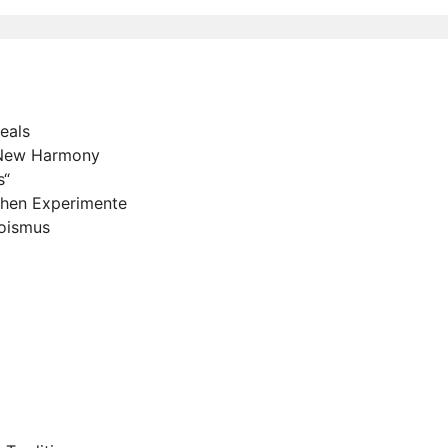
eals
n New Harmony
s“
schen Experimente
oismus