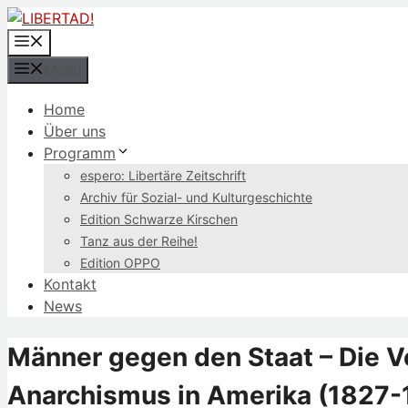
Zum
Inhalt
Menü
springen
Menü
Home
Über uns
Programm
espero: Libertäre Zeitschrift
Archiv für Sozial- und Kulturgeschichte
Edition Schwarze Kirschen
Tanz aus der Reihe!
Edition OPPO
Kontakt
News
Männer gegen den Staat – Die Ve
Anarchismus in Amerika (1827-