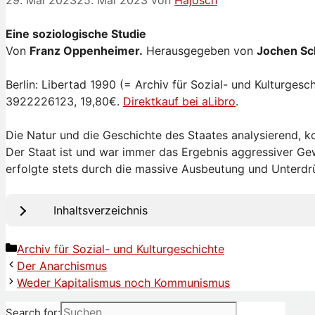
29. Mai 2023
25. Mai 2023
von
Hajosch
Eine soziologische Studie
Von
Franz Oppenheimer.
Herausgegeben von
Jochen S
Berlin: Libertad 1990 (= Archiv für Sozial- und Kulturges
3922226123, 19,80€.
Direktkauf bei aLibro
.
Die Natur und die Geschichte des Staates analysierend,
Der Staat ist und war immer das Ergebnis aggressiver Gew
erfolgte stets durch die massive Ausbeutung und Unterdrü
Inhaltsverzeichnis
Kategorien
Archiv für Sozial- und Kulturgeschichte
Der Anarchismus
Weder Kapitalismus noch Kommunismus
Search for: