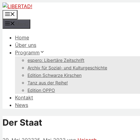
Zum
Inhalt
Menü
springen
Menü
Home
Über uns
Programm
espero: Libertäre Zeitschrift
Archiv für Sozial- und Kulturgeschichte
Edition Schwarze Kirschen
Tanz aus der Reihe!
Edition OPPO
Kontakt
News
Der Staat